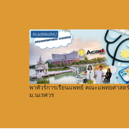
AcadMedNU
พาทัวร์การเรียนแพทย์ คณะแพทยศาสตร
ม.นเรศวร