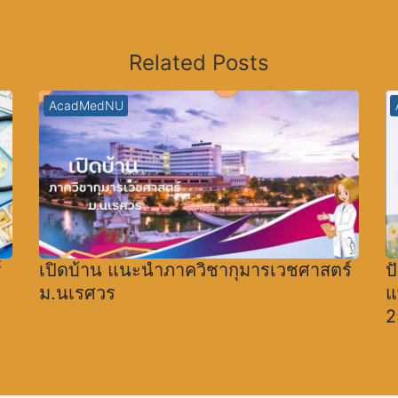
Related Posts
AcadMedNU
์
เปิดบ้าน แนะนำภาควิชากุมารเวชศาสตร์
ป
ม.นเรศวร
แ
2