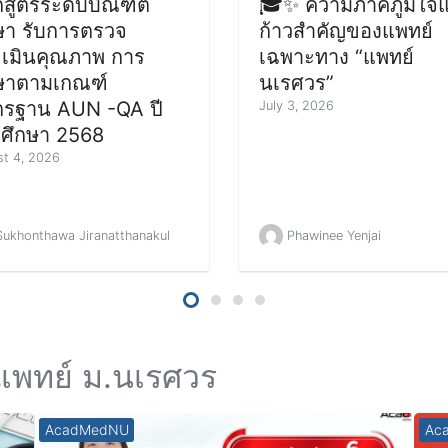
กสูตรระดับบัณฑิต
🎓✨ ความภาคภูมิใจแ
ษา รับการตรวจ
ก้าวสำคัญของแพทย์
เมินคุณภาพ การ
เฉพาะทาง “แพทย์
ษาตามเกณฑ์
นเรศวร”
รฐาน AUN -QA ปี
July 3, 2026
ศึกษา 2568
t 4, 2026
Sukhonthawa Jiranatthanakul
Phawinee Yenjai
นแพทย์ ม.นเรศวร
AcadMedNU
Ac