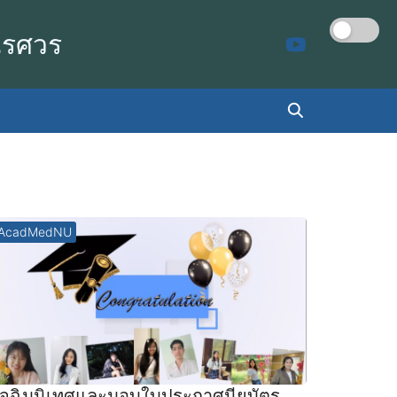
เรศวร
AcadMedNU
ัจฉิมนิเทศและมอบใบประกาศนียบัตร