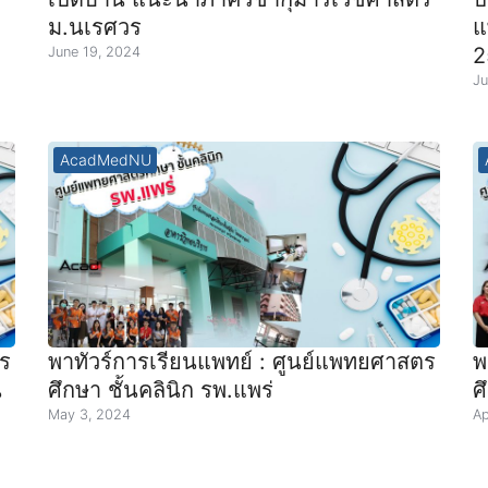
ม.นเรศวร
แ
2
June 19, 2024
Ju
AcadMedNU
ร​
พาทัวร์การเรียนแพทย์ : ศูนย์แพทยศาสตร​
พ
น
ศึกษา ชั้นคลินิก รพ.แพร่
ศ
May 3, 2024
Ap