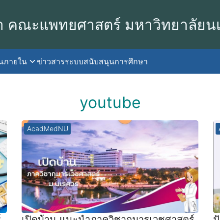
า คณะแพทยศาสตร์ มหาวิทยาลัยน
านภายใน
ข่าวสาร
ระบบสนับสนุนการศึกษา
earch
r:
youtube
AcadMedNU
์
เปิดบ้าน แนะนำภาควิชากุมารเวชศาสตร์
ป