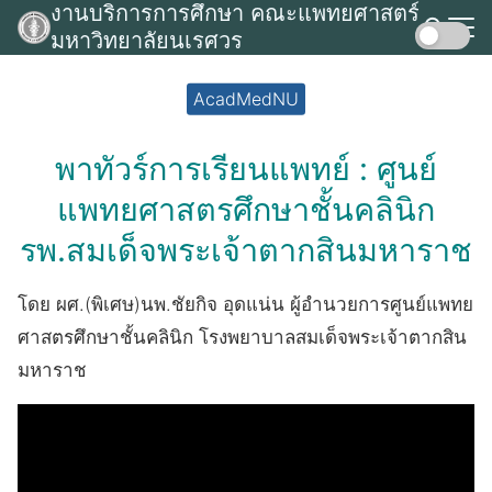
งานบริการการศึกษา คณะแพทยศาสตร์
Skip
มหาวิทยาลัยนเรศวร
to
Search
content
for:
AcadMedNU
พาทัวร์การเรียนแพทย์ : ศูนย์
แพทยศาสตร​ศึกษาชั้นคลินิก
รพ.สมเด็จพระเจ้าตากสินมหาราช
โดย ผศ.(พิเศษ)นพ.ชัยกิจ อุดแน่น ผู้อำนวยการศูนย์แพทย
ศาสตรศึกษาชั้นคลินิก โรงพยาบาลสมเด็จพระเจ้าตากสิน
มหาราช