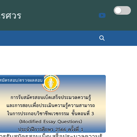
เรศวร
สมัครสอบ/ตรวจผลสอบ
ารรับสมัครสอบเบ็ดเสร็จประมวลความรู้