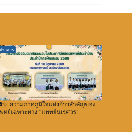
ข่าวสาร
✨ ความภาคภูมิใจแห่งก้าวสำคัญของ
พทย์เฉพาะทาง “แพทย์นเรศวร”