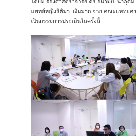
โดยมี รองศาสตราจารย์ ดร.อนามัย นาอุดม
แพทย์หญิงธิติมา เงินมาก จาก คณะแพทยศาส
เป็นกรรมการประเมินในครั้งนี้