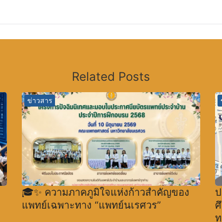
Related Posts
ข่าวสาร
🎓✨ ความภาคภูมิใจแห่งก้าวสำคัญของ
ป
แพทย์เฉพาะทาง “แพทย์นเรศวร”
ศ
ท