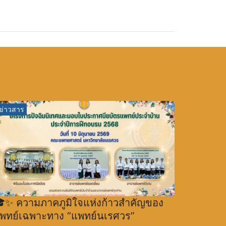
ข่าวสาร
✨ ความภาคภูมิใจแห่งก้าวสำคัญของ
พทย์เฉพาะทาง “แพทย์นเรศวร”