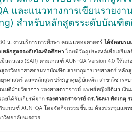
A และแนวทางการเขียนรายงาน
ing) สำหรับหลักสูตรระดับบัณฑิต
– 16.30 น. งานบริการการศึกษา คณะแพทยศาสตร์
ได้จัดอบร
บหลักสูตรระดับบัณฑิตศึกษา
โดยมีวัตถุประสงค์เพื่อเสริม
ตนเอง (SAR) ตามเกณฑ์ AUN-QA Version 4.0 ให้แก่อาจ
ักสูตรวิทยาศาสตรมหาบัณฑิต สาขากุมารเวชศาสตร์ หลักส
ยุรศาสตร์ และหลักสูตรปรัชญาดุษฎีบัณฑิต สาขาวิชาระบา
งคณบดีฝ่ายวิชาการ รองศาสตราจารย์ แพทย์หญิงธิติมา เงิ
 โดยได้รับเกียรติจาก
รองศาสตราจารย์ ดร.วัฒนา พัดเกตุ
ร
ยวกับเกณฑ์ AUN-QA โดยจัดกิจกรรมขึ้น ณ ห้องประชุมแพทย
วิทยาลัยนเรศวร