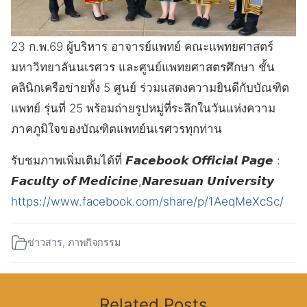
23 ก.พ.69 ผู้บริหาร อาจารย์แพทย์ คณะแพทยศาสตร์
มหาวิทยาลันนเรศวร และศูนย์แพทยศาสตรศึกษา ชั้น
คลินิกเครือข่ายทั้ง 5 ศูนย์ ร่วมแสดงความยินดีกับบัณฑิต
แพทย์ รุ่นที่ 25 พร้อมถ่ายรูปหมู่ที่ระลึกในวันแห่งความ
ภาคภูมิใจของบัณฑิตแพทย์นเรศวรทุกท่าน
รับชมภาพเพิ่มเติมได้ที่ 𝙁𝙖𝙘𝙚𝙗𝙤𝙤𝙠 𝙊𝙛𝙛𝙞𝙘𝙞𝙖𝙡 𝙋𝙖𝙜𝙚 :
𝙁𝙖𝙘𝙪𝙡𝙩𝙮 𝙤𝙛 𝙈𝙚𝙙𝙞𝙘𝙞𝙣𝙚,𝙉𝙖𝙧𝙚𝙨𝙪𝙖𝙣 𝙐𝙣𝙞𝙫𝙚𝙧𝙨𝙞𝙩𝙮
https://www.facebook.com/share/p/1AeqMeXcSc/
ข่าวสาร
,
ภาพกิจกรรม
Related Posts