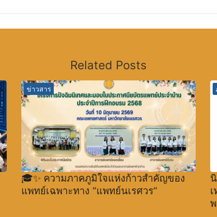
Related Posts
ข่าวสาร
🎓✨ ความภาคภูมิใจแห่งก้าวสำคัญของ
น
แพทย์เฉพาะทาง “แพทย์นเรศวร”
เ
พ